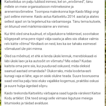
Kaitseliidus on palju tublisid inimesi, kel on „erivõimed“, tänu
millele on meie organisatsioon mitmekesine ja
arenemisvõimeline. Toompea malevkonna liige Kaido Mägi ongi
just selline inimene. Kaido astus Kaitseliitu 2014. aastal ja alates
sellest ajast on ta tegelenud ka värbamisega. Tänu tema kutsele,
on liitunud veel märkimisväärne arv inimesi.
Kui tihti oled sina kuulnud, et sõjaolukorra tekkimisel, soovitakse
kõigepealt oma pere riigist välja saata ja alles siis ollakse
valmis
relv kätte võtma? Kindlasti on neid, kes ka ise tahaks esimesel
võimalusel üle piiri minna.
Oled sa mõelnud, et ehk ei lenda ükski lennuk, mereblokaadi ei
läbi ükski laev ja ka autosõit on võimatu? Mis edasi? Kuidas
kaitsta oma pere siis, kui puuduvad oskused, mida oleksid
saanud aastaid omandada? Olukorraks, mida loodetavasti
kunagi vaja ei lähe, aga on siiski oluline teada. Suure boonusena
saad veel ka palju teisi eluks vajalikke kogemusi, praktilisi oskusi
ja suure hulga ägedaid sõpru.
Kaido teekonda Kaitseliitu värbajana saad lugeda värskest Kaitse
Kodu artiklist. Ehk teed sinagi selle viimase liigutuse meiega
liitumiseks ja täidad avalduse.