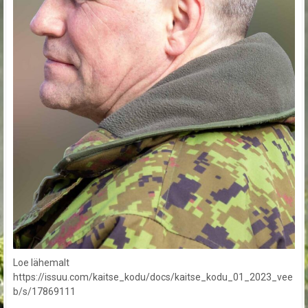
Loe lähemalt
https://issuu.com/kaitse_kodu/docs/kaitse_kodu_01_2023_vee
b/s/17869111