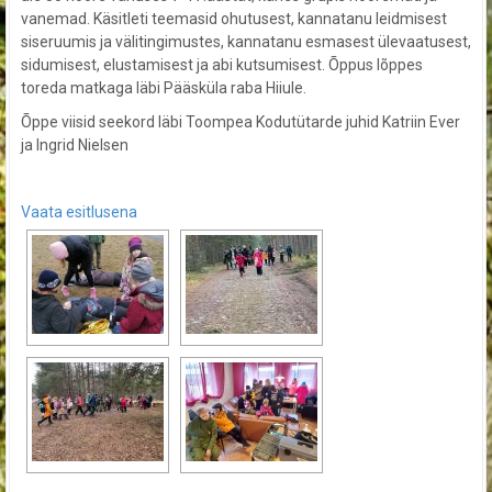
vanemad. Käsitleti teemasid ohutusest, kannatanu leidmisest
siseruumis ja välitingimustes, kannatanu esmasest ülevaatusest,
sidumisest, elustamisest ja abi kutsumisest. Õppus lõppes
toreda matkaga läbi Pääsküla raba Hiiule.
Õppe viisid seekord
läbi Toompea Kodutütarde juhid Katriin Ever
ja Ingrid Nielsen
Vaata esitlusena