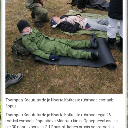
Toompea Kodutütarde ja Noorte Kotkaste rühmade esmaabi
õppus.
Toompea Kodutütarde ja Noorte Kotkaste rühmad tegid 26.
märtsil esmaabi õppepäeva Männiku tiirus. Õppepäeval osales
üle 30 noore vanuses 7-17.aastat, kahes grupis nooremad ja