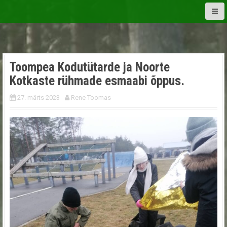
S
k
i
p
t
o
Toompea Kodutütarde ja Noorte
c
Kotkaste rühmade esmaabi õppus.
o
n
27. märts 2023
Rene Toomas
t
e
n
t